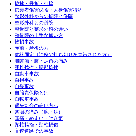
捻挫・骨折・打撲
搭乗者傷害保険・人身傷害特約
整形外科からの転院と併院
整形外科との併院
整骨院と整形外科の違い
整骨院の上手な通い方
物損事故
産前・産後の方
症状固定（治療の打ち切りを宣告された方）
股関節・膝・足首の痛み
腰椎捻挫・腰部捻挫
自動車事故
自損事故
自爆事故
自賠責保険とは
自転車事故
過失割合の高い方へ
関節の痛み（腕・足）
頭痛・めまい・吐き気
頸椎捻挫・頸椎損傷
高速道路での事故