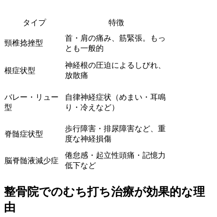
タイプ
特徴
首・肩の痛み、筋緊張。もっ
頸椎捻挫型
とも一般的
神経根の圧迫によるしびれ、
根症状型
放散痛
バレー・リュー
自律神経症状（めまい・耳鳴
型
り・冷えなど）
歩行障害・排尿障害など、重
脊髄症状型
度な神経損傷
倦怠感・起立性頭痛・記憶力
脳脊髄液減少症
低下など
整骨院でのむち打ち治療が効果的な理
由