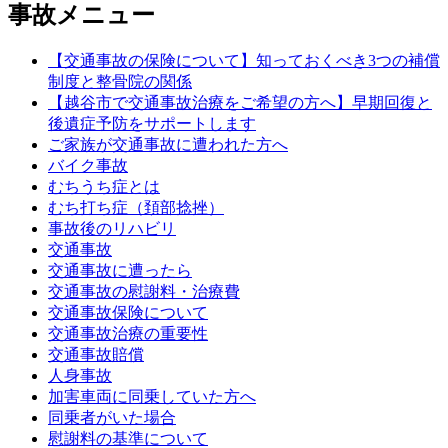
事故メニュー
【交通事故の保険について】知っておくべき3つの補償
制度と整骨院の関係
【越谷市で交通事故治療をご希望の方へ】早期回復と
後遺症予防をサポートします
ご家族が交通事故に遭われた方へ
バイク事故
むちうち症とは
むち打ち症（頚部捻挫）
事故後のリハビリ
交通事故
交通事故に遭ったら
交通事故の慰謝料・治療費
交通事故保険について
交通事故治療の重要性
交通事故賠償
人身事故
加害車両に同乗していた方へ
同乗者がいた場合
慰謝料の基準について