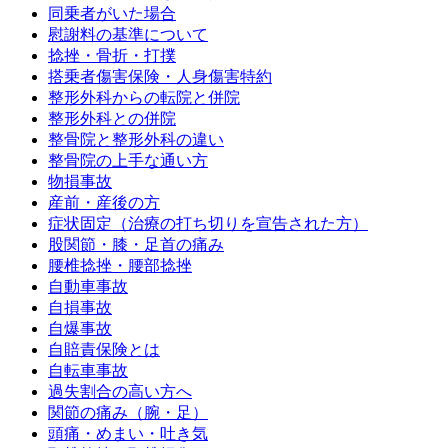
同乗者がいた場合
慰謝料の基準について
捻挫・骨折・打撲
搭乗者傷害保険・人身傷害特約
整形外科からの転院と併院
整形外科との併院
整骨院と整形外科の違い
整骨院の上手な通い方
物損事故
産前・産後の方
症状固定（治療の打ち切りを宣告された方）
股関節・膝・足首の痛み
腰椎捻挫・腰部捻挫
自動車事故
自損事故
自爆事故
自賠責保険とは
自転車事故
過失割合の高い方へ
関節の痛み（腕・足）
頭痛・めまい・吐き気