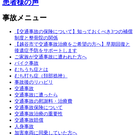
患者様の声
事故メニュー
【交通事故の保険について】知っておくべき3つの補償
制度と整骨院の関係
【越谷市で交通事故治療をご希望の方へ】早期回復と
後遺症予防をサポートします
ご家族が交通事故に遭われた方へ
バイク事故
むちうち症とは
むち打ち症（頚部捻挫）
事故後のリハビリ
交通事故
交通事故に遭ったら
交通事故の慰謝料・治療費
交通事故保険について
交通事故治療の重要性
交通事故賠償
人身事故
加害車両に同乗していた方へ