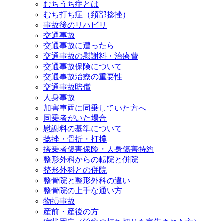
むちうち症とは
むち打ち症（頚部捻挫）
事故後のリハビリ
交通事故
交通事故に遭ったら
交通事故の慰謝料・治療費
交通事故保険について
交通事故治療の重要性
交通事故賠償
人身事故
加害車両に同乗していた方へ
同乗者がいた場合
慰謝料の基準について
捻挫・骨折・打撲
搭乗者傷害保険・人身傷害特約
整形外科からの転院と併院
整形外科との併院
整骨院と整形外科の違い
整骨院の上手な通い方
物損事故
産前・産後の方