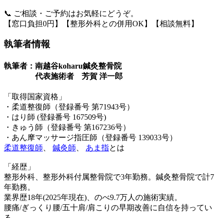
📞 ご相談・ご予約はお気軽にどうぞ。
【窓口負担0円】【整形外科との併用OK】【相談無料】
執筆者情報
執筆者：南越谷koharu鍼灸整骨院
代表施術者 芳賀 洋一郎
「取得国家資格」
・柔道整復師（登録番号 第71943号）
・はり師 (登録番号 167509号)
・きゅう師（登録番号 第167236号）
・あん摩マッサージ指圧師（登録番号 139033号）
柔道整復師
、
鍼灸師
、
あま指
とは
「経歴」
整形外科、整形外科付属整骨院で3年勤務。鍼灸整骨院で計7
年勤務。
業界歴18年(2025年現在)、のべ9.7万人の施術実績。
腰痛/ぎっくり腰/五十肩/肩こりの早期改善に自信を持ってい
る。