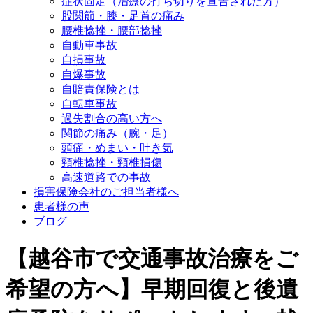
症状固定（治療の打ち切りを宣告された方）
股関節・膝・足首の痛み
腰椎捻挫・腰部捻挫
自動車事故
自損事故
自爆事故
自賠責保険とは
自転車事故
過失割合の高い方へ
関節の痛み（腕・足）
頭痛・めまい・吐き気
頸椎捻挫・頸椎損傷
高速道路での事故
損害保険会社のご担当者様へ
患者様の声
ブログ
【越谷市で交通事故治療をご
希望の方へ】早期回復と後遺