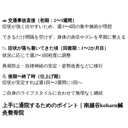
🚗
交通事故直後（初期：2〜3週間）
症状が強く出やすいため、週3〜4回の集中施術が理想
できるだけ間隔を空けず、身体の炎症やズレを早期に整える
📉
症状が落ち着いてきた頃（回復期：1〜2か月目）
状況に応じて週2〜3回程度に調整
再発防止・自律神経の安定・姿勢改善などに移行
💪
後期〜終了時（仕上げ期）
症状が安定すれば週1回〜2週間に1回へ
ご自身のライフスタイルに合わせて無理なく継続
上手に通院するためのポイント｜南越谷koharu鍼
灸整骨院