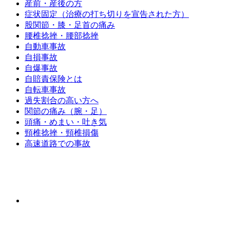
産前・産後の方
症状固定（治療の打ち切りを宣告された方）
股関節・膝・足首の痛み
腰椎捻挫・腰部捻挫
自動車事故
自損事故
自爆事故
自賠責保険とは
自転車事故
過失割合の高い方へ
関節の痛み（腕・足）
頭痛・めまい・吐き気
頸椎捻挫・頸椎損傷
高速道路での事故