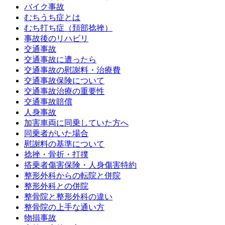
バイク事故
むちうち症とは
むち打ち症（頚部捻挫）
事故後のリハビリ
交通事故
交通事故に遭ったら
交通事故の慰謝料・治療費
交通事故保険について
交通事故治療の重要性
交通事故賠償
人身事故
加害車両に同乗していた方へ
同乗者がいた場合
慰謝料の基準について
捻挫・骨折・打撲
搭乗者傷害保険・人身傷害特約
整形外科からの転院と併院
整形外科との併院
整骨院と整形外科の違い
整骨院の上手な通い方
物損事故