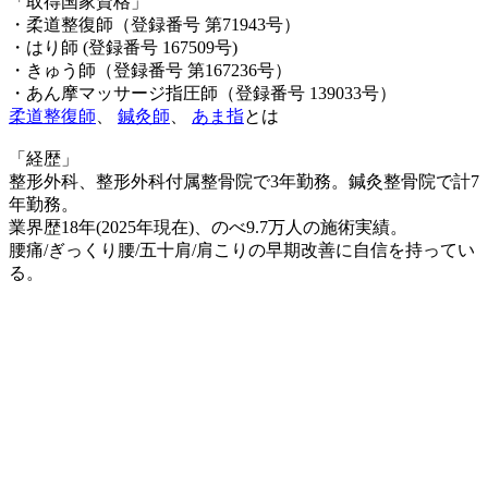
「取得国家資格」
・柔道整復師（登録番号 第71943号）
・はり師 (登録番号 167509号)
・きゅう師（登録番号 第167236号）
・あん摩マッサージ指圧師（登録番号 139033号）
柔道整復師
、
鍼灸師
、
あま指
とは
「経歴」
整形外科、整形外科付属整骨院で3年勤務。鍼灸整骨院で計7
年勤務。
業界歴18年(2025年現在)、のべ9.7万人の施術実績。
腰痛/ぎっくり腰/五十肩/肩こりの早期改善に自信を持ってい
る。