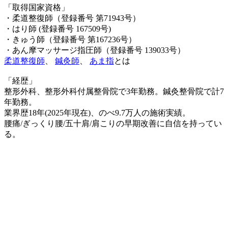
「取得国家資格」
・柔道整復師（登録番号 第71943号）
・はり師 (登録番号 167509号)
・きゅう師（登録番号 第167236号）
・あん摩マッサージ指圧師（登録番号 139033号）
柔道整復師
、
鍼灸師
、
あま指
とは
「経歴」
整形外科、整形外科付属整骨院で3年勤務。鍼灸整骨院で計7
年勤務。
業界歴18年(2025年現在)、のべ9.7万人の施術実績。
腰痛/ぎっくり腰/五十肩/肩こりの早期改善に自信を持ってい
る。