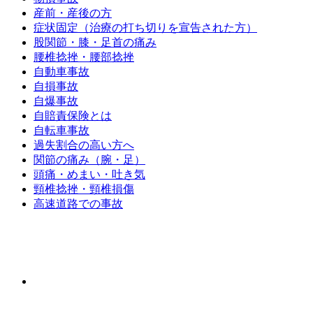
産前・産後の方
症状固定（治療の打ち切りを宣告された方）
股関節・膝・足首の痛み
腰椎捻挫・腰部捻挫
自動車事故
自損事故
自爆事故
自賠責保険とは
自転車事故
過失割合の高い方へ
関節の痛み（腕・足）
頭痛・めまい・吐き気
頸椎捻挫・頸椎損傷
高速道路での事故