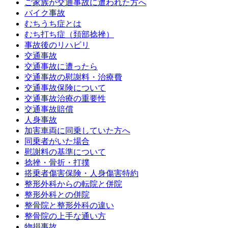
ご家族が交通事故に遭われた方へ
バイク事故
むちうち症とは
むち打ち症（頚部捻挫）
事故後のリハビリ
交通事故
交通事故に遭ったら
交通事故の慰謝料・治療費
交通事故保険について
交通事故治療の重要性
交通事故賠償
人身事故
加害車両に同乗していた方へ
同乗者がいた場合
慰謝料の基準について
捻挫・骨折・打撲
搭乗者傷害保険・人身傷害特約
整形外科からの転院と併院
整形外科との併院
整骨院と整形外科の違い
整骨院の上手な通い方
物損事故