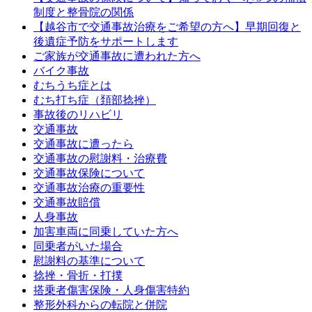
制度と整骨院の関係
【越谷市で交通事故治療をご希望の方へ】早期回復と
後遺症予防をサポートします
ご家族が交通事故に遭われた方へ
バイク事故
むちうち症とは
むち打ち症（頚部捻挫）
事故後のリハビリ
交通事故
交通事故に遭ったら
交通事故の慰謝料・治療費
交通事故保険について
交通事故治療の重要性
交通事故賠償
人身事故
加害車両に同乗していた方へ
同乗者がいた場合
慰謝料の基準について
捻挫・骨折・打撲
搭乗者傷害保険・人身傷害特約
整形外科からの転院と併院