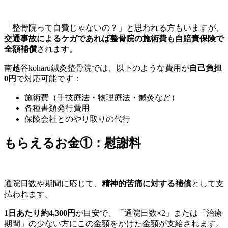
「整骨院って自費じゃないの？」と思われる方もいますが、
交通事故によるケガであれば整骨院の施術費も自賠責保険で
全額補償
されます。
南越谷koharu鍼灸整骨院では、以下のような費用が
自己負担
0円
で対応可能です：
施術費（手技療法・物理療法・鍼灸など）
各種書類発行費用
保険会社とのやり取りの代行
もらえるお金①：慰謝料
通院日数や期間に応じて、
精神的苦痛に対する補償
として支
払われます。
1日あたり約4,300円
が目安で、「通院日数×2」または「治療
期間」の少ない方にこの金額をかけた金額が支給されます。