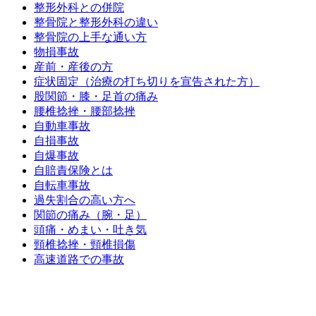
整形外科との併院
整骨院と整形外科の違い
整骨院の上手な通い方
物損事故
産前・産後の方
症状固定（治療の打ち切りを宣告された方）
股関節・膝・足首の痛み
腰椎捻挫・腰部捻挫
自動車事故
自損事故
自爆事故
自賠責保険とは
自転車事故
過失割合の高い方へ
関節の痛み（腕・足）
頭痛・めまい・吐き気
頸椎捻挫・頸椎損傷
高速道路での事故