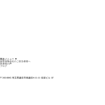
事故メニュー
▼
損害保険会社のご担当者様へ
患者様の声
ブログ
〒343-0845 埼玉県越谷市南越谷4-11-11 信栄ビル 1F