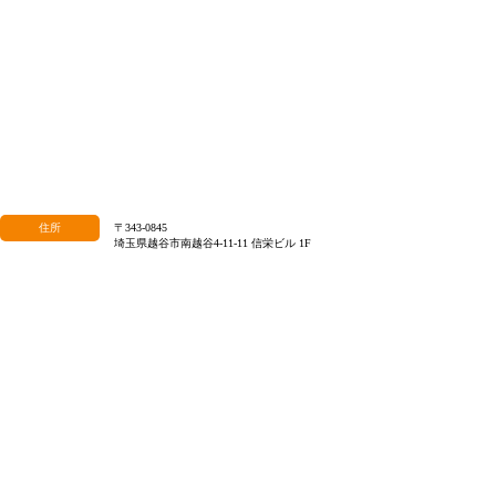
住所
〒343-0845
埼玉県越谷市南越谷4-11-11 信栄ビル 1F