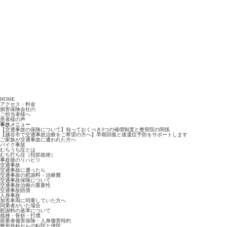
HOME
アクセス・料金
損害保険会社の
ご担当者様へ
患者様の声
事故メニュー
【交通事故の保険について】知っておくべき3つの補償制度と整骨院の関係
【越谷市で交通事故治療をご希望の方へ】早期回復と後遺症予防をサポートします
ご家族が交通事故に遭われた方へ
バイク事故
むちうち症とは
むち打ち症（頚部捻挫）
事故後のリハビリ
交通事故
交通事故に遭ったら
交通事故の慰謝料・治療費
交通事故保険について
交通事故治療の重要性
交通事故賠償
人身事故
加害車両に同乗していた方へ
同乗者がいた場合
慰謝料の基準について
捻挫・骨折・打撲
搭乗者傷害保険・人身傷害特約
整形外科からの転院と併院