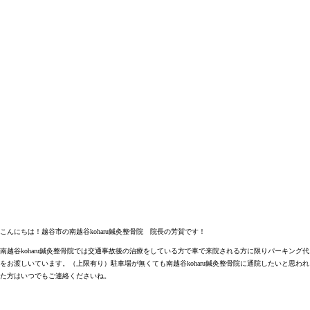
こんにちは！越谷市の南越谷koharu鍼灸整骨院 院長の芳賀です！
南越谷koharu鍼灸整骨院では交通事故後の治療をしている方で車で来院される方に限りパーキング代
をお渡しいています。（上限有り）駐車場が無くても南越谷koharu鍼灸整骨院に通院したいと思われ
た方はいつでもご連絡くださいね。