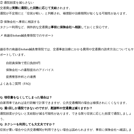
② 通院頻度を減らさない
交通費は
実際に通院した回数に応じて支給
されます。
通院が不定期だと「症状が軽い」と判断され、補償額や治療期間が短くなる可能性があります。
③ 保険会社へ事前に相談する
タクシー利用など、例外的な交通費は
事前に保険会社へ相談
しておくと安心です。
📌 南越谷koharu鍼灸整骨院でのサポート
越谷市の南越谷koharu鍼灸整骨院では、交通事故治療にかかる費用や交通費の請求方法についてもサ
ポートしています。
自賠責保険で窓口負担0円
保険会社への書類提出のアドバイス
提携整形外科との連携
よくあるご質問（FAQ）
Q. 領収書をなくしてしまった場合は？
自家用車であれば走行距離で計算できますが、公共交通機関の場合は補償されにくくなります。
Q. 週1回しか通院できないのですが、慰謝料や交通費は減りますか？
通院頻度が少ないと支給額が減る可能性があります。できる限り症状に応じた頻度で通院しましょ
う。
Q. タクシーを利用しても大丈夫ですか？
症状が重い場合や公共交通機関が利用できない場合は認められますが、事前に保険会社へ確認しま