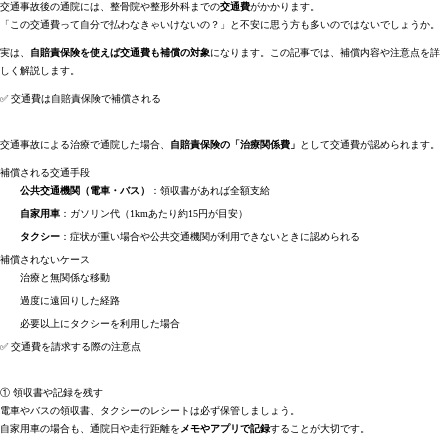
交通事故後の通院には、整骨院や整形外科までの
交通費
がかかります。
「この交通費って自分で払わなきゃいけないの？」と不安に思う方も多いのではないでしょうか。
実は、
自賠責保険を使えば交通費も補償の対象
になります。この記事では、補償内容や注意点を詳
しく解説します。
✅ 交通費は自賠責保険で補償される
交通事故による治療で通院した場合、
自賠責保険の「治療関係費」
として交通費が認められます。
補償される交通手段
公共交通機関（電車・バス）
：領収書があれば全額支給
自家用車
：ガソリン代（1kmあたり約15円が目安）
タクシー
：症状が重い場合や公共交通機関が利用できないときに認められる
補償されないケース
治療と無関係な移動
過度に遠回りした経路
必要以上にタクシーを利用した場合
✅ 交通費を請求する際の注意点
① 領収書や記録を残す
電車やバスの領収書、タクシーのレシートは必ず保管しましょう。
自家用車の場合も、通院日や走行距離を
メモやアプリで記録
することが大切です。