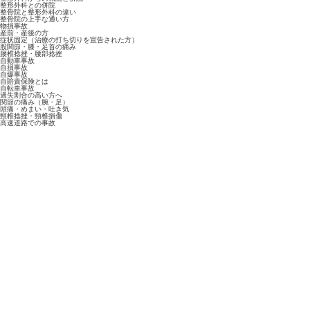
整形外科との併院
整骨院と整形外科の違い
整骨院の上手な通い方
物損事故
産前・産後の方
症状固定（治療の打ち切りを宣告された方）
股関節・膝・足首の痛み
腰椎捻挫・腰部捻挫
自動車事故
自損事故
自爆事故
自賠責保険とは
自転車事故
過失割合の高い方へ
関節の痛み（腕・足）
頭痛・めまい・吐き気
頸椎捻挫・頸椎損傷
高速道路での事故