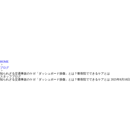
HOME
>
ブログ
>
知られざる交通事故のケガ「ダッシュボード損傷」とは？整骨院でできるケアとは
スタッフブログ
知られざる交通事故のケガ「ダッシュボード損傷」とは？整骨院でできるケアとは
2025年8月18日