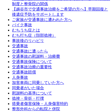
制度と整骨院の関係
【越谷市で交通事故治療をご希望の方へ】早期回復と
後遺症予防をサポートします
ご家族が交通事故に遭われた方へ
バイク事故
むちうち症とは
むち打ち症（頚部捻挫）
事故後のリハビリ
交通事故
交通事故に遭ったら
交通事故の慰謝料・治療費
交通事故保険について
交通事故治療の重要性
交通事故賠償
人身事故
加害車両に同乗していた方へ
同乗者がいた場合
慰謝料の基準について
捻挫・骨折・打撲
搭乗者傷害保険・人身傷害特約
整形外科からの転院と併院