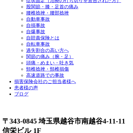
症状固定（治療の打ち切りを宣告された方）
股関節・膝・足首の痛み
腰椎捻挫・腰部捻挫
自動車事故
自損事故
自爆事故
自賠責保険とは
自転車事故
過失割合の高い方へ
関節の痛み（腕・足）
頭痛・めまい・吐き気
頸椎捻挫・頸椎損傷
高速道路での事故
損害保険会社のご担当者様へ
患者様の声
ブログ
〒343-0845 埼玉県越谷市南越谷4-11-11
信栄ビル 1F