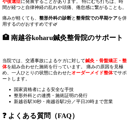
や後遺症
に発展することがあります。 特にむち打ちは、時
間が経つと自律神経の乱れや頭痛、倦怠感に繋がることも。
痛みが軽くても、
整形外科の診断
と
整骨院での早期ケア
を併
用するのがおすすめです🌿
🏥 南越谷koharu鍼灸整骨院のサポート
当院では、交通事故によるケガに対して
鍼灸・骨盤矯正・整
体
を組み合わせた施術を行っています。 痛みの原因を見極
め、一人ひとりの状態に合わせた
オーダーメイド整体
でサポ
ートします。
国家資格者による安全な手技
整形外科との連携・施術証明の発行
新越谷駅30秒・南越谷駅2分／平日20時まで営業
❓ よくある質問（FAQ）