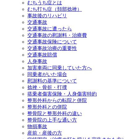
むちうち症とは
むち打ち症（頚部捻挫）
事故後のリハビリ
交通事故
交通事故に遭ったら
交通事故の慰謝料・治療費
交通事故保険について
交通事故治療の重要性
交通事故賠償
人身事故
加害車両に同乗していた方へ
同乗者がいた場合
慰謝料の基準について
捻挫・骨折・打撲
搭乗者傷害保険・人身傷害特約
整形外科からの転院と併院
整形外科との併院
整骨院と整形外科の違い
整骨院の上手な通い方
物損事故
産前・産後の方