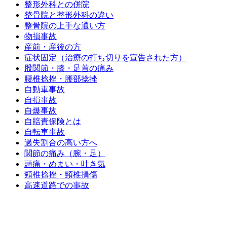
整形外科との併院
整骨院と整形外科の違い
整骨院の上手な通い方
物損事故
産前・産後の方
症状固定（治療の打ち切りを宣告された方）
股関節・膝・足首の痛み
腰椎捻挫・腰部捻挫
自動車事故
自損事故
自爆事故
自賠責保険とは
自転車事故
過失割合の高い方へ
関節の痛み（腕・足）
頭痛・めまい・吐き気
頸椎捻挫・頸椎損傷
高速道路での事故