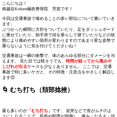
こんにちは！
南越谷Koharu鍼灸整骨院 芳賀です！
今回は交通事故で痛めることの多い部位について書いていき
ます。
ぶつかった瞬間に方肘をついていたり、足をダッシュボード
に乗せていたり、助手席で頭を垂らして寝ていたりなどの状
態により痛めやすい箇所が変わりますのであまり変な姿勢で
乗らないように気を付けてくださいね！
交通事故は一瞬の衝撃で、体のあらゆる部分にダメージを与
えます。 見た目では軽そうでも、
時間が経ってから痛みや
しびれが出る
ケースも少なくありません。 ここでは、交通
事故で特に多いケガと、その特徴・注意点をやさしく解説し
ます😊
🌀 むち打ち（頚部捻挫）
最も多いのが
「むち打ち」
です。 追突などで首がムチのよ
うにしなることで、筋肉や靭帯が損傷し、痛み・だるさ・頭